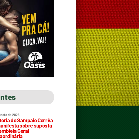
entes
gosto de 2026
toria do Sampaio Corrêa
anifesta sobre suposta
mbleia Geral
aordinária