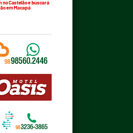
 no Castelão e buscará
ção em Macapá