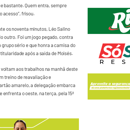
ece bastante. Quem entra, sempre
 acesso”, frisou.
te os noventa minutos, Léo Salino
 outro. Foi um jogo pegado, contra
grupo sério e que honra a camisa do
 titularidade após a saída de Moisés.
á voltam aos trabalhos na manhã deste
m treino de reavaliação e
cartão amarelo, a delegação embarca
 enfrenta o oeste, na terça, pela 15ª