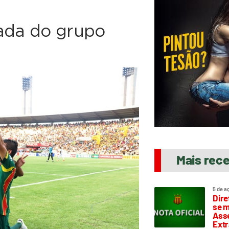
rada do grupo
Mais rec
5 de a
Dire
se m
Asse
Extr