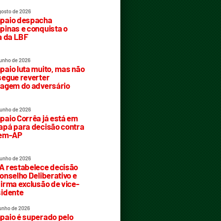
gosto de 2026
paio despacha
inas e conquista o
a da LBF
junho de 2026
aio luta muito, mas não
egue reverter
agem do adversário
junho de 2026
aio Corrêa já está em
pá para decisão contra
rem-AP
junho de 2026
 restabelece decisão
onselho Deliberativo e
irma exclusão de vice-
idente
junho de 2026
aio é superado pelo