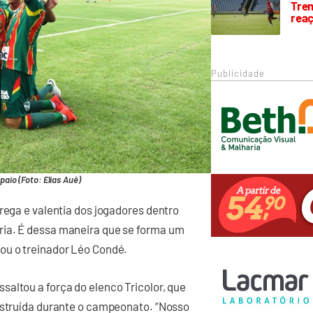
Trem
rea
Publicidade
aio (Foto: Elias Auê)
rega e valentia dos jogadores dentro
ria. É dessa maneira que se forma um
ou o treinador Léo Condé.
altou a força do elenco Tricolor, que
onstruída durante o campeonato. “Nosso