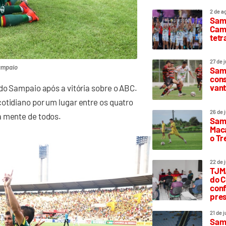
2 de a
Sam
Camp
tetr
27 de 
ampaio
Samp
cons
vant
 do Sampaio após a vitória sobre o ABC.
otidiano por um lugar entre os quatro
26 de 
a mente de todos.
Samp
Maca
o T
22 de 
TJMA
do C
conf
pres
21 de 
Samp