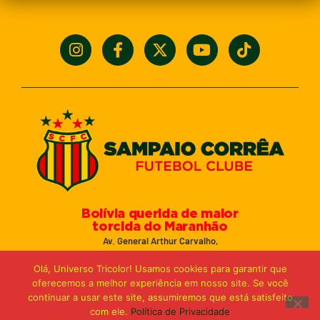
Bolívia querida de maior
torcida do Maranhão
Av. General Arthur Carvalho,
Turu Velho – São Luís-MA – CEP: 65066-320
Olá, Universo Tricolor! Usamos cookies para garantir que
Email: marketing@sampaiocorreafc.com.br
oferecemos a melhor experiência em nosso site. Se você
© 2021 • Sampaio Corrêa Futebol Clube
continuar a usar este site, assumiremos que está satisfeito
Web Design:
MP Marketing, Promo e Digital
com ele.
Política de Privacidade