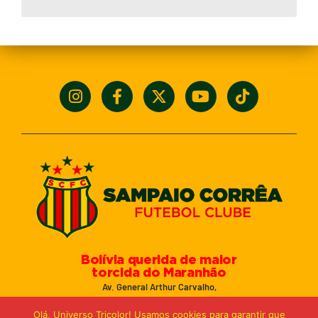
Bolívia querida de maior
torcida do Maranhão
Av. General Arthur Carvalho,
Turu Velho – São Luís-MA – CEP: 65066-320
Olá, Universo Tricolor! Usamos cookies para garantir que
Email: marketing@sampaiocorreafc.com.br