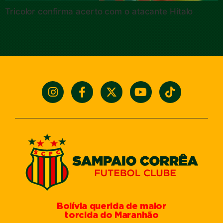
Tricolor confirma acerto com o atacante Hitalo
Bolívia querida de maior
torcida do Maranhão