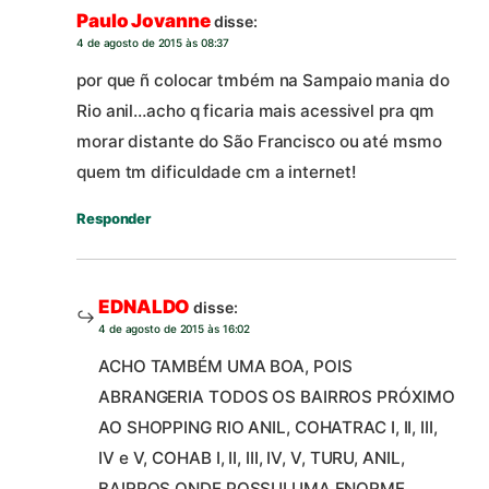
Paulo Jovanne
disse:
4 de agosto de 2015 às 08:37
por que ñ colocar tmbém na Sampaio mania do
Rio anil…acho q ficaria mais acessivel pra qm
morar distante do São Francisco ou até msmo
quem tm dificuldade cm a internet!
Responder
EDNALDO
disse:
4 de agosto de 2015 às 16:02
ACHO TAMBÉM UMA BOA, POIS
ABRANGERIA TODOS OS BAIRROS PRÓXIMO
AO SHOPPING RIO ANIL, COHATRAC I, II, III,
IV e V, COHAB I, II, III, IV, V, TURU, ANIL,
BAIRROS ONDE POSSUI UMA ENORME