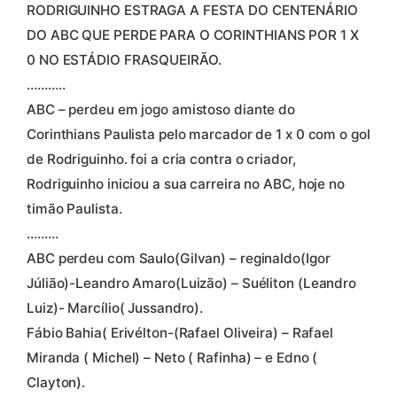
RODRIGUINHO ESTRAGA A FESTA DO CENTENÁRIO
DO ABC QUE PERDE PARA O CORINTHIANS POR 1 X
0 NO ESTÁDIO FRASQUEIRÃO.
………..
ABC – perdeu em jogo amistoso diante do
Corinthians Paulista pelo marcador de 1 x 0 com o gol
de Rodriguinho. foi a cria contra o criador,
Rodriguinho iniciou a sua carreira no ABC, hoje no
timão Paulista.
………
ABC perdeu com Saulo(Gilvan) – reginaldo(Igor
Júlião)-Leandro Amaro(Luizão) – Suéliton (Leandro
Luiz)- Marcílio( Jussandro).
Fábio Bahia( Erivélton-(Rafael Oliveira) – Rafael
Miranda ( Michel) – Neto ( Rafinha) – e Edno (
Clayton).