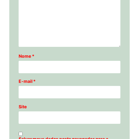
Nome
*
E-mail
*
Site
Salvar meus dados neste navegador para a