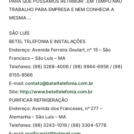
PARA QUE POSSAMOS RETRIBUIR ..EM TEMPO NÃO
TRABALHO PARA EMPRESA E NEM CONHECIA A
MESMA …
SÃO LUÍS
BETEL TELEFONIA E INSTALAÇÕES
Endereço: Avenida Ferreira Goulart, nº 15 – São
Francisco – São Luís – MA
Telefones: (98) 3268-4006 / (98) 9944-6958 / (98)
8155-8566
E-mail:
contato@beteltelefonia.com.br
Site:
http://www.beteltelefonia.com.br
PURIFICAR REFRIGERAÇÃO
Endereço: Avenida dos Franceses, nº 277 –
Alemanha – São Luís – MA
Telefones: (98) 3243-1019 / (98) 3304-5778
E-mail:
purificarslz@hotmail.com