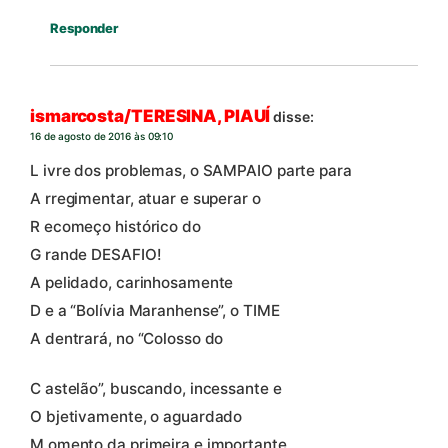
Responder
ismarcosta/TERESINA, PIAUÍ
disse:
16 de agosto de 2016 às 09:10
L ivre dos problemas, o SAMPAIO parte para
A rregimentar, atuar e superar o
R ecomeço histórico do
G rande DESAFIO!
A pelidado, carinhosamente
D e a “Bolívia Maranhense”, o TIME
A dentrará, no “Colosso do
C astelão”, buscando, incessante e
O bjetivamente, o aguardado
M omento da primeira e importante