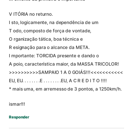
V ITÓRIA no returno.
I sto, logicamente, na dependência de um
T odo, composto de força de vontade,
O rganização tática, boa técnica e
R esignação para o alcance da META.
I mportante: TORCIDA presente e dando o
A poio, característica maior, da MASSA TRICOLOR!
>>>>>>>>>>SAMPAIO 1 A 0 GOIÁS!!!<<<<<<<<<<<
EU, EU. . . . . . . .E . . . . . . . .EU, A C R E D I T O !!!!
* mais uma, em arremesso de 3 pontos, a 1250km/h.
ismar!!!
Responder