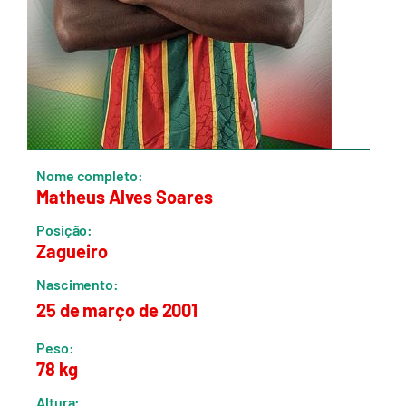
Nome completo:
Matheus Alves Soares
Posição:
Zagueiro
Nascimento:
25 de março de 2001
Peso:
78 kg
Altura: