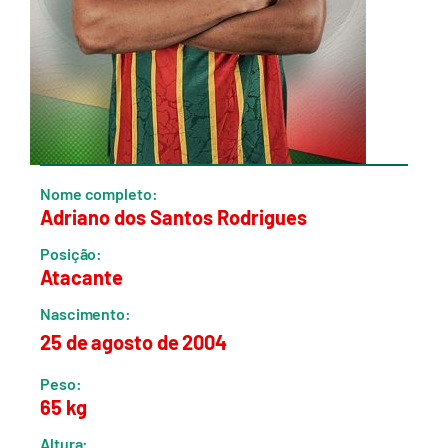
Nome completo:
Adriano dos Santos Rodrigues
Posição:
Atacante
Nascimento:
25 de agosto de 2004
Peso:
65 kg
Altura: