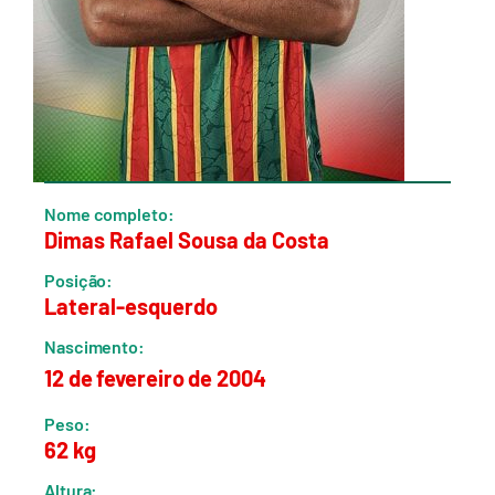
Nome completo:
Dimas Rafael Sousa da Costa
Posição:
Lateral-esquerdo
Nascimento:
12 de fevereiro de 2004
Peso:
62 kg
Altura: