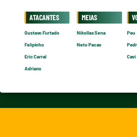
ATACANTES
MEIAS
V
Gustavo Furtado
Nikollas Sena
Peu
Felipinho
Neto Pacas
Pedr
Eric Carral
Cavi
Adriano