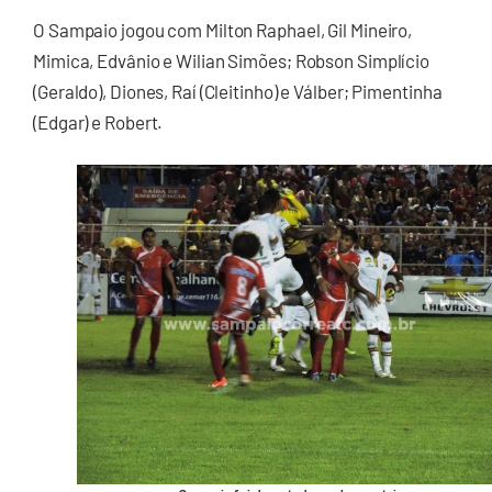
O Sampaio jogou com Milton Raphael, Gil Mineiro,
Mimica, Edvânio e Wilian Simões; Robson Simplício
(Geraldo), Diones, Raí (Cleitinho) e Válber; Pimentinha
(Edgar) e Robert.