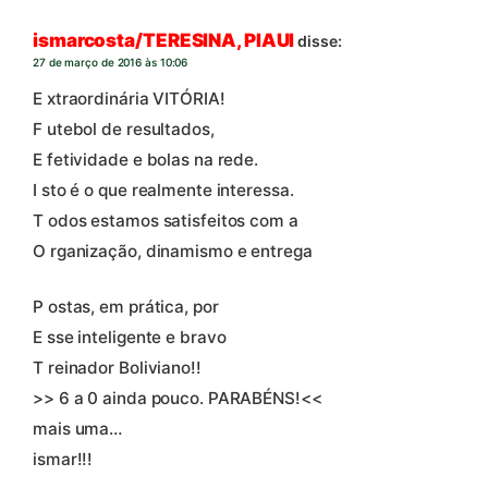
ismarcosta/TERESINA, PIAUI
disse:
27 de março de 2016 às 10:06
E xtraordinária VITÓRIA!
F utebol de resultados,
E fetividade e bolas na rede.
I sto é o que realmente interessa.
T odos estamos satisfeitos com a
O rganização, dinamismo e entrega
P ostas, em prática, por
E sse inteligente e bravo
T reinador Boliviano!!
>> 6 a 0 ainda pouco. PARABÉNS!<<
mais uma…
ismar!!!