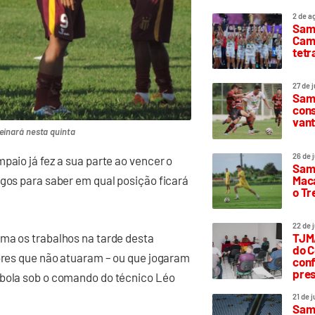
2 de a
Sam
Camp
tetr
27 de 
Samp
cons
vant
einará nesta quinta
26 de 
paio já fez a sua parte ao vencer o
Samp
Maca
ogos para saber em qual posição ficará
o T
22 de 
oma os trabalhos na tarde desta
TJMA
do C
dores que não atuaram – ou que jogaram
conf
pres
 bola sob o comando do técnico Léo
21 de 
Samp