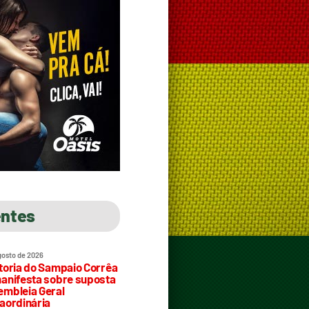
entes
gosto de 2026
toria do Sampaio Corrêa
anifesta sobre suposta
mbleia Geral
aordinária