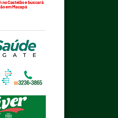
 no Castelão e buscará
ção em Macapá