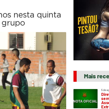
nos nesta quinta
 grupo
Mais rec
5 de a
Dire
se m
Asse
Extr