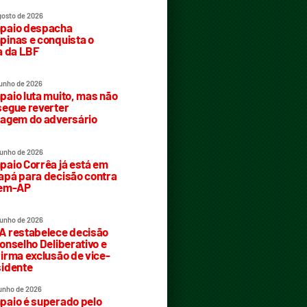
gosto de 2026
paio despacha
inas e conquista o
a da LBF
junho de 2026
aio luta muito, mas não
egue reverter
agem do adversário
junho de 2026
aio Corrêa já está em
pá para decisão contra
rem-AP
junho de 2026
 restabelece decisão
onselho Deliberativo e
irma exclusão de vice-
idente
junho de 2026
aio é superado pelo