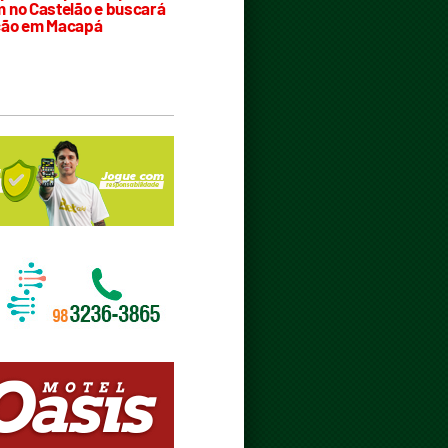
 no Castelão e buscará
ção em Macapá