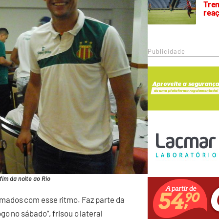
Trem
rea
Publicidade
im da noite ao Rio
mados com esse ritmo. Faz parte da
o no sábado”, frisou o lateral