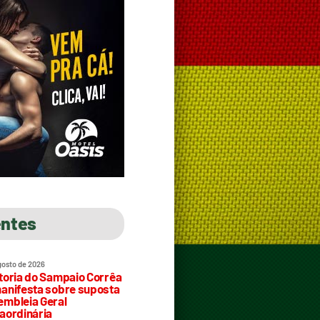
entes
gosto de 2026
toria do Sampaio Corrêa
anifesta sobre suposta
mbleia Geral
aordinária