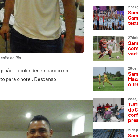
2 de a
Sam
Camp
tetr
27 de 
Samp
cons
vant
noite ao Rio
26 de 
legação Tricolor desembarcou na
Samp
Maca
eto para o hotel. Descanso
o T
22 de 
TJMA
do C
conf
pres
21 de 
Samp