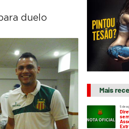
para duelo
Mais rec
5 de a
Dire
se m
Asse
Extr