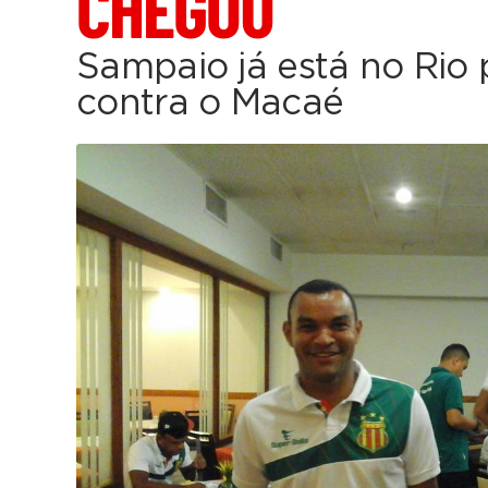
CHEGOU
Sampaio já está no Rio 
contra o Macaé