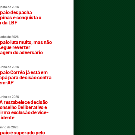
gosto de 2026
paio despacha
inas e conquista o
a da LBF
junho de 2026
aio luta muito, mas não
egue reverter
agem do adversário
junho de 2026
aio Corrêa já está em
pá para decisão contra
rem-AP
junho de 2026
 restabelece decisão
onselho Deliberativo e
irma exclusão de vice-
idente
junho de 2026
aio é superado pelo