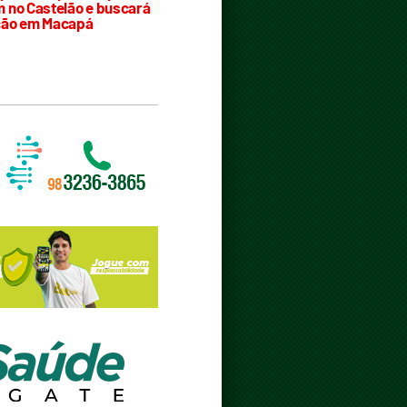
 no Castelão e buscará
ção em Macapá