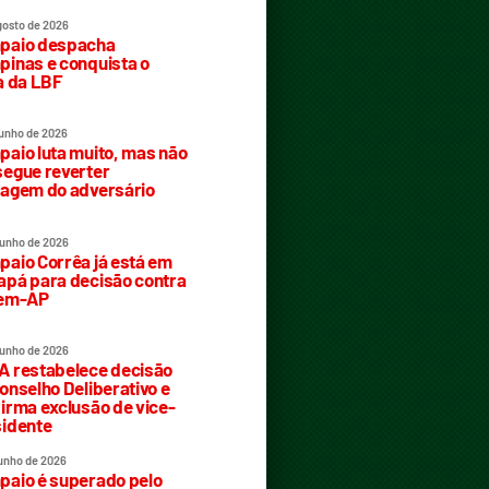
gosto de 2026
paio despacha
inas e conquista o
a da LBF
junho de 2026
aio luta muito, mas não
egue reverter
agem do adversário
junho de 2026
aio Corrêa já está em
pá para decisão contra
rem-AP
junho de 2026
 restabelece decisão
onselho Deliberativo e
irma exclusão de vice-
idente
junho de 2026
aio é superado pelo