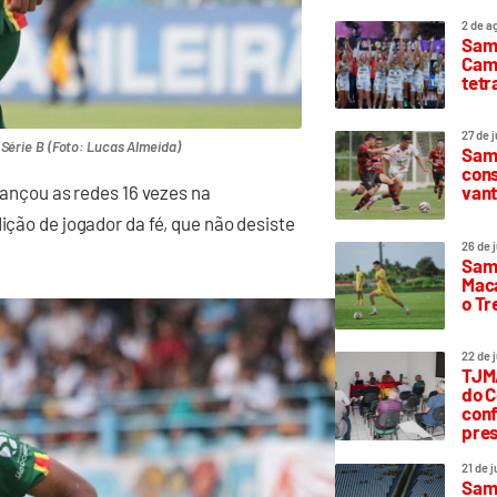
2 de a
Sam
Camp
tetr
27 de 
Série B (Foto: Lucas Almeida)
Samp
cons
vant
alançou as redes 16 vezes na
ição de jogador da fé, que não desiste
26 de 
Samp
Maca
o T
22 de 
TJMA
do C
conf
pres
21 de 
Samp