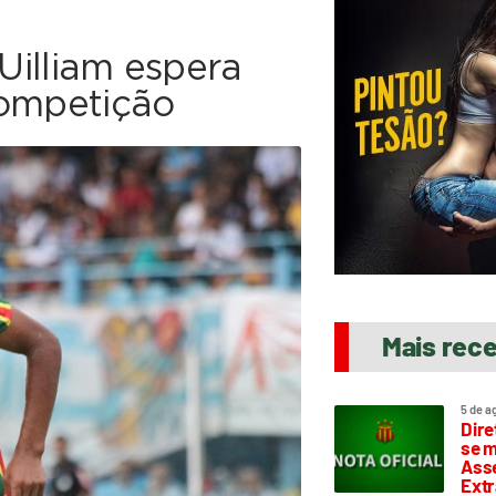
 Uilliam espera
competição
Mais rec
5 de a
Dire
se m
Asse
Extr