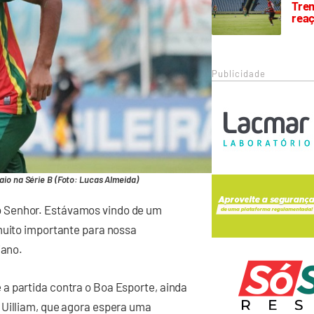
Trem
rea
Publicidade
io na Série B (Foto: Lucas Almeida)
a do Senhor. Estávamos vindo de um
muito importante para nossa
iano.
a partida contra o Boa Esporte, ainda
 Uilliam, que agora espera uma