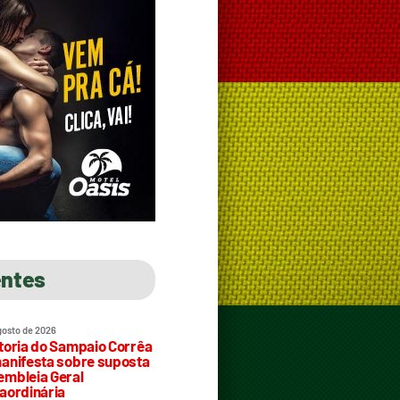
entes
gosto de 2026
toria do Sampaio Corrêa
anifesta sobre suposta
mbleia Geral
aordinária