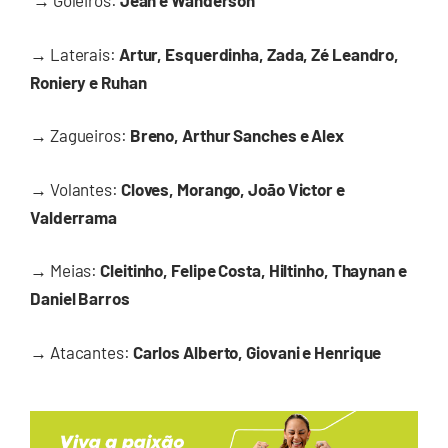
→
Goleiros:
Jean e Wanderson
→
Laterais:
Artur, Esquerdinha, Zada, Zé Leandro,
Roniery e Ruhan
→
Zagueiros:
Breno, Arthur Sanches e Alex
→
Volantes:
Cloves, Morango, João Victor e
Valderrama
→
Meias:
Cleitinho, Felipe Costa, Hiltinho, Thaynan e
Daniel Barros
→
Atacantes:
Carlos Alberto, Giovani e Henrique