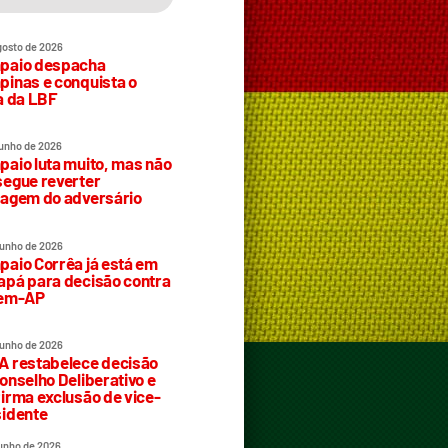
gosto de 2026
paio despacha
inas e conquista o
a da LBF
junho de 2026
aio luta muito, mas não
egue reverter
agem do adversário
junho de 2026
aio Corrêa já está em
pá para decisão contra
rem-AP
junho de 2026
 restabelece decisão
onselho Deliberativo e
irma exclusão de vice-
idente
junho de 2026