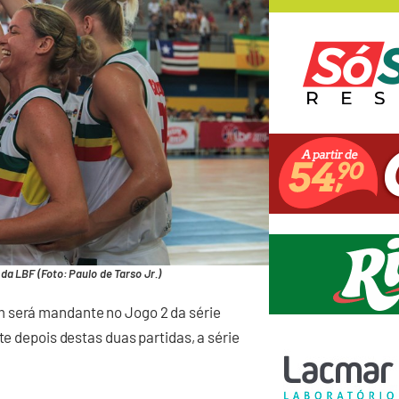
da LBF (Foto: Paulo de Tarso Jr.)
m será mandante no Jogo 2 da série
te depois destas duas partidas, a série