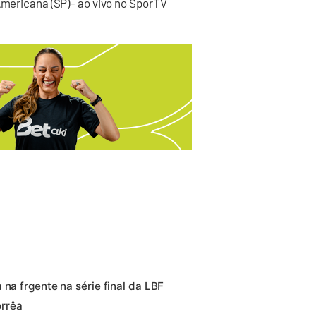
 Americana (SP)– ao vivo no SporTV
 na frgente na série final da LBF
orrêa