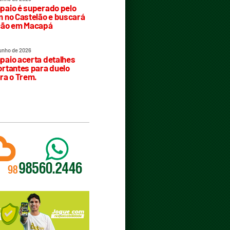
aio é superado pelo
 no Castelão e buscará
ção em Macapá
junho de 2026
aio acerta detalhes
rtantes para duelo
ra o Trem.