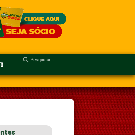
TO
entes