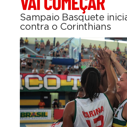
VAI COMEÇAR
Sampaio Basquete inici
contra o Corinthians