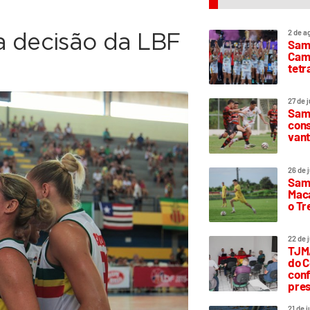
2 de a
a decisão da LBF
Sam
Camp
tetr
27 de 
Samp
cons
vant
26 de 
Samp
Maca
o T
22 de 
TJMA
do C
conf
pres
21 de 