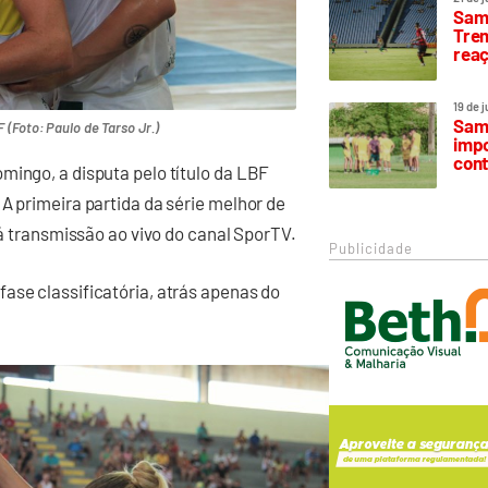
Samp
Trem
rea
19 de 
Samp
 (Foto: Paulo de Tarso Jr.)
impo
cont
mingo, a disputa pelo título da LBF
A primeira partida da série melhor de
rá transmissão ao vivo do canal SporTV.
Publicidade
ase classificatória, atrás apenas do