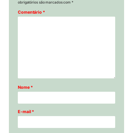
obrigatórios são marcados com
*
Comentário
*
Nome
*
E-mail
*