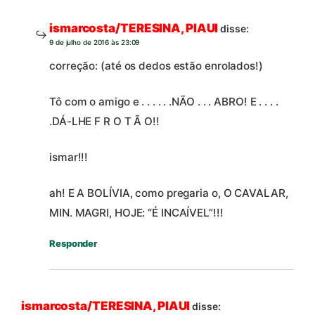
ismarcosta/TERESINA, PIAUI
disse:
9 de julho de 2016 às 23:09
correção: (até os dedos estão enrolados!)
Tô com o amigo e . . . . . .NÃO . . . ABRO! E . . . .
.DÁ-LHE F R O T Ã O!!
ismar!!!
ah! E A BOLÍVIA, como pregaria o, O CAVALAR,
MIN. MAGRI, HOJE: “É INCAÍVEL”!!!
Responder
ismarcosta/TERESINA, PIAUI
disse: