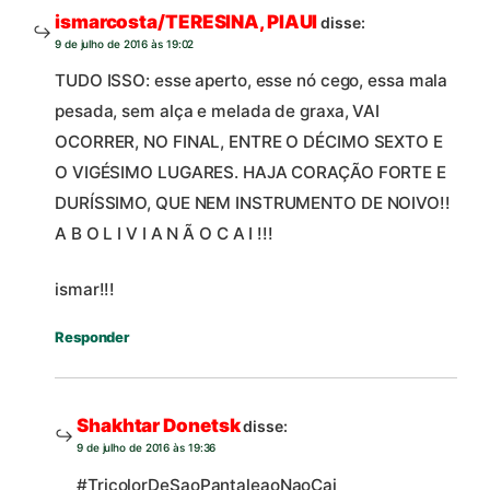
ismarcosta/TERESINA, PIAUI
disse:
9 de julho de 2016 às 19:02
TUDO ISSO: esse aperto, esse nó cego, essa mala
pesada, sem alça e melada de graxa, VAI
OCORRER, NO FINAL, ENTRE O DÉCIMO SEXTO E
O VIGÉSIMO LUGARES. HAJA CORAÇÃO FORTE E
DURÍSSIMO, QUE NEM INSTRUMENTO DE NOIVO!!
A B O L I V I A N Ã O C A I !!!
ismar!!!
Responder
Shakhtar Donetsk
disse:
9 de julho de 2016 às 19:36
#TricolorDeSaoPantaleaoNaoCai