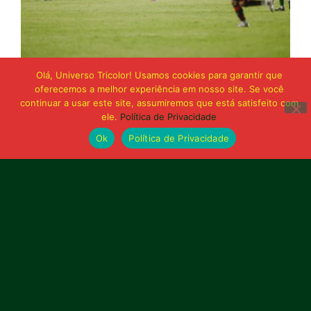
21 de junho de 2026
Olá, Universo Tricolor! Usamos cookies para garantir que
Sampaio é superado pelo Trem no Castelão
oferecemos a melhor experiência em nosso site. Se você
e buscará reação em Macapá
continuar a usar este site, assumiremos que está satisfeito com
ele.
Política de Privacidade
Ok
Política de Privacidade
Publicidade