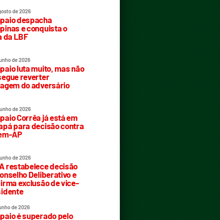
gosto de 2026
paio despacha
inas e conquista o
a da LBF
junho de 2026
aio luta muito, mas não
egue reverter
agem do adversário
junho de 2026
aio Corrêa já está em
pá para decisão contra
rem-AP
junho de 2026
 restabelece decisão
onselho Deliberativo e
irma exclusão de vice-
idente
junho de 2026
aio é superado pelo