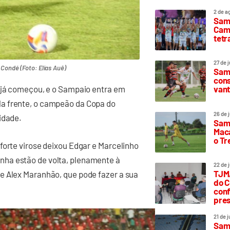
2 de a
Sam
Camp
tetr
27 de 
Condé (Foto: Elias Auê)
Samp
cons
vant
B já começou, e o Sampaio entra em
a frente, o campeão da Copa do
26 de 
idade.
Samp
Maca
o T
forte virose deixou Edgar e Marcelinho
ha estão de volta, plenamente à
22 de 
TJMA
e Alex Maranhão, que pode fazer a sua
do C
conf
pres
21 de 
Samp