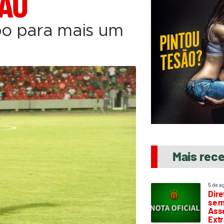
ÇÃO
o para mais um
Mais rec
5 de a
Dire
se m
Asse
Extr