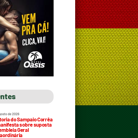
entes
gosto de 2026
toria do Sampaio Corrêa
anifesta sobre suposta
mbleia Geral
aordinária