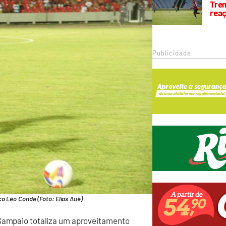
Trem
rea
Publicidade
o Léo Condé (Foto: Elias Auê)
 Sampaio totaliza um aproveitamento