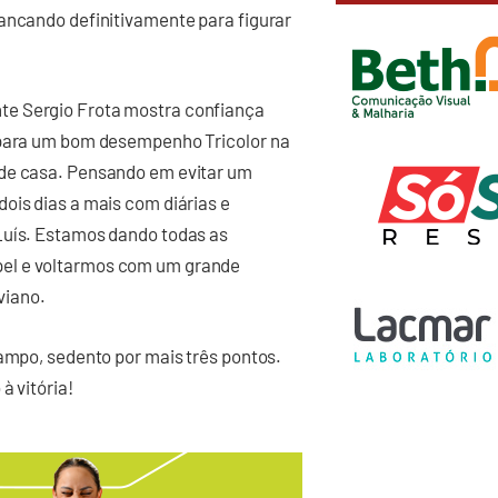
rancando definitivamente para figurar
te Sergio Frota mostra confiança
s para um bom desempenho Tricolor na
 de casa. Pensando em evitar um
ois dias a mais com diárias e
Luís. Estamos dando todas as
pel e voltarmos com um grande
viano.
campo, sedento por mais três pontos.
à vitória!