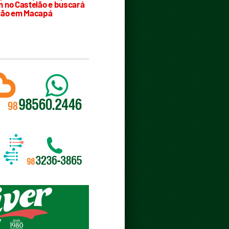
 no Castelão e buscará
ção em Macapá