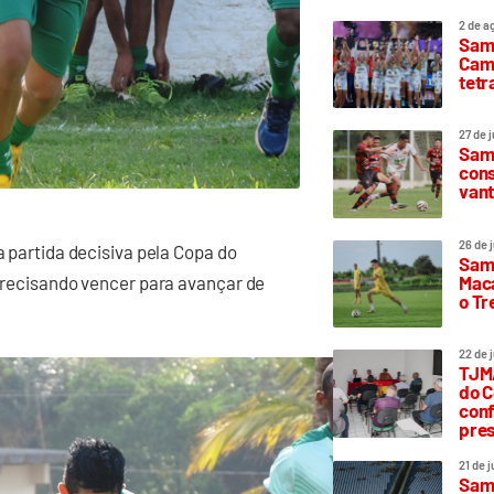
2 de a
Sam
Camp
tetr
27 de 
Samp
cons
vant
26 de 
a partida decisiva pela Copa do
Samp
Maca
 precisando vencer para avançar de
o T
22 de 
TJMA
do C
conf
pres
21 de 
Samp