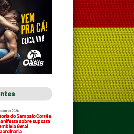
entes
gosto de 2026
toria do Sampaio Corrêa
anifesta sobre suposta
mbleia Geral
aordinária