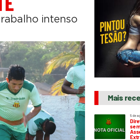
TE
rabalho intenso
Mais rec
5 de a
Dire
se m
Asse
Extr