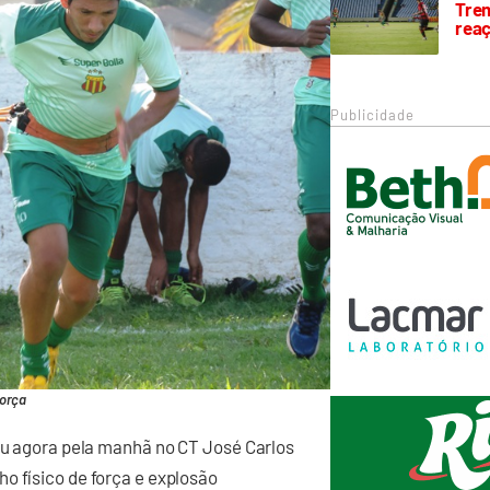
Trem
rea
Publicidade
força
ceu agora pela manhã no CT José Carlos
o físico de força e explosão