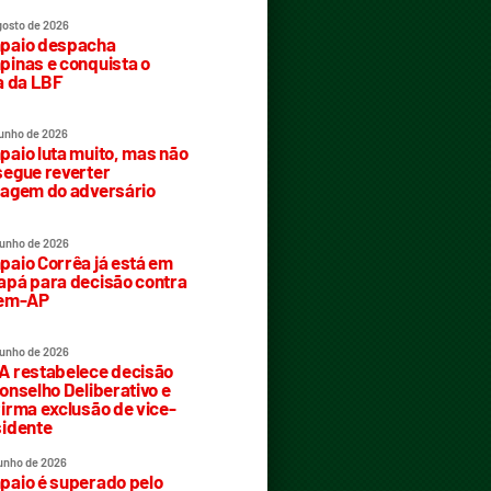
gosto de 2026
paio despacha
inas e conquista o
a da LBF
junho de 2026
aio luta muito, mas não
egue reverter
agem do adversário
junho de 2026
aio Corrêa já está em
pá para decisão contra
rem-AP
junho de 2026
 restabelece decisão
onselho Deliberativo e
irma exclusão de vice-
idente
junho de 2026
aio é superado pelo