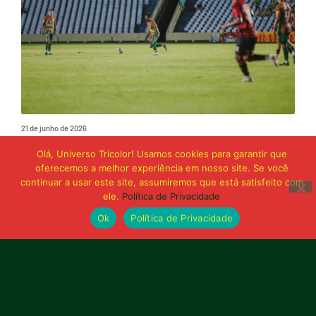
21 de junho de 2026
Sampaio é superado pelo Trem no Castelão
Olá, Universo Tricolor! Usamos cookies para garantir que
e buscará reação em Macapá
oferecemos a melhor experiência em nosso site. Se você
continuar a usar este site, assumiremos que está satisfeito com
ele.
Política de Privacidade
Publicidade
Ok
Política de Privacidade