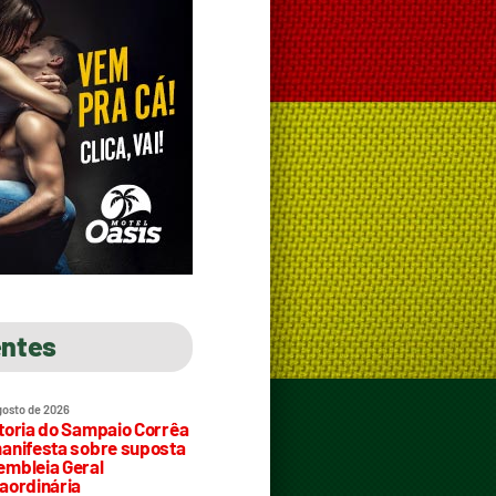
entes
gosto de 2026
toria do Sampaio Corrêa
anifesta sobre suposta
mbleia Geral
aordinária