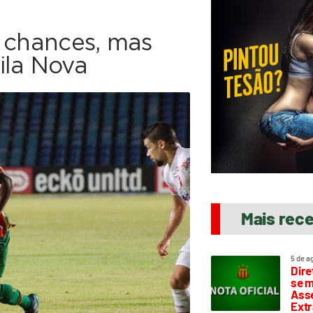
a chances, mas
ila Nova
Mais rec
5 de a
Dire
se m
Asse
Extr