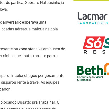
os de partida, Sobral e Mateusinho já
Nova.
 o adversário esperava uma
 jogadas aéreas, a maioria na bola
resente na zona ofensiva em busca do
eusinho, que chutou no alto para a
mpo, o Tricolor chegou perigosamente
 disparou rente à trave. As equipes
cador.
olocando Busatto pra Trabalhar. O
ute cruzado que passou perto da