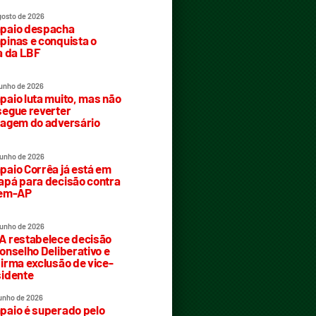
gosto de 2026
paio despacha
inas e conquista o
a da LBF
junho de 2026
aio luta muito, mas não
egue reverter
agem do adversário
junho de 2026
aio Corrêa já está em
pá para decisão contra
rem-AP
junho de 2026
 restabelece decisão
onselho Deliberativo e
irma exclusão de vice-
idente
junho de 2026
aio é superado pelo