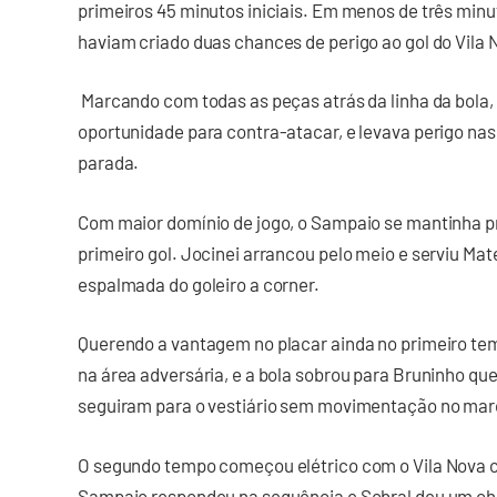
primeiros 45 minutos iniciais. Em menos de três minut
haviam criado duas chances de perigo ao gol do Vila 
Marcando com todas as peças atrás da linha da bola,
oportunidade para contra-atacar, e levava perigo nas
parada.
Com maior domínio de jogo, o Sampaio se mantinha p
primeiro gol. Jocinei arrancou pelo meio e serviu Mat
espalmada do goleiro a corner.
Querendo a vantagem no placar ainda no primeiro te
na área adversária, e a bola sobrou para Bruninho que
seguiram para o vestiário sem movimentação no mar
O segundo tempo começou elétrico com o Vila Nova c
Sampaio respondeu na sequência e Sobral deu um ch