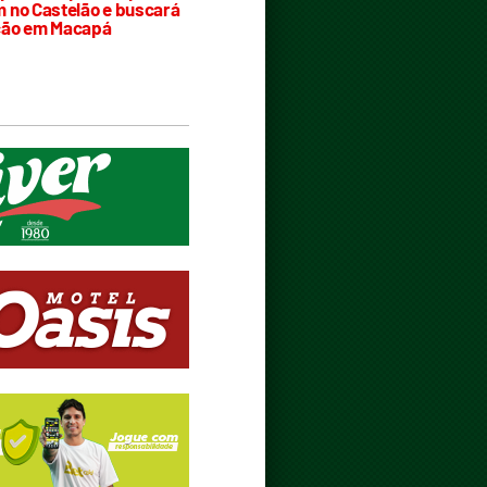
 no Castelão e buscará
ção em Macapá