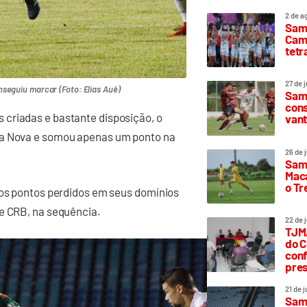
2 de a
Sam
Camp
tetr
27 de 
seguiu marcar (Foto: Elias Auê)
Samp
cons
criadas e bastante disposição, o
vant
la Nova e somou apenas um ponto na
26 de 
Samp
Maca
o T
 os pontos perdidos em seus domínios
 e CRB, na sequência.
22 de 
TJMA
do C
conf
pres
21 de 
Samp