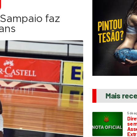
D
, Sampaio faz
ians
Mais rec
5 de a
Dire
se m
Asse
Extr