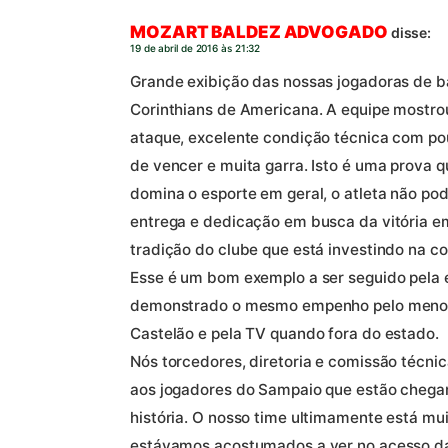
MOZART BALDEZ ADVOGADO
disse:
19 de abril de 2016 às 21:32
Grande exibição das nossas jogadoras de ba
Corinthians de Americana. A equipe mostrou
ataque, excelente condição técnica com po
de vencer e muita garra. Isto é uma prova q
domina o esporte em geral, o atleta não po
entrega e dedicação em busca da vitória em
tradição do clube que está investindo na c
Esse é um bom exemplo a ser seguido pela 
demonstrado o mesmo empenho pelo menos 
Castelão e pela TV quando fora do estado.
Nós torcedores, diretoria e comissão técn
aos jogadores do Sampaio que estão chegan
história. O nosso time ultimamente está mu
estávamos acostumados a ver no acesso da 