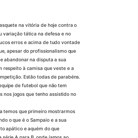
squete na vitória de hoje contra o
 variação tática na defesa e no
ucos erros e acima de tudo vontade
ue, apesar do profissionalismo que
de abandonar na disputa a sua
 respeito à camisa que veste e a
ompetição. Estão todas de parabéns.
equipe de futebol que não tem
nos jogos que tenho assistido no
ica temos que primeiro mostrarmos
do o que é o Sampaio e a sua
ito apático e aquém do que
série A para B, onde íamos ao