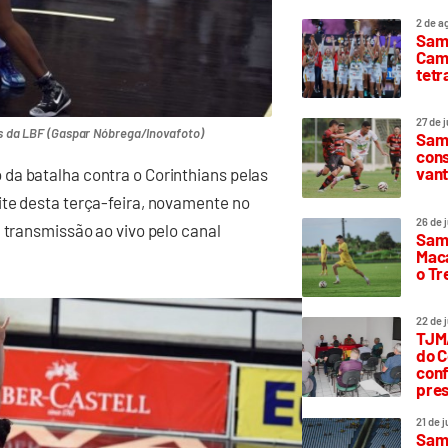
2 de a
Sam
Camp
tetr
27 de 
is da LBF (Gaspar Nóbrega/Inovafoto)
Samp
cons
vant
da batalha contra o Corinthians pelas
ite desta terça-feira, novamente no
26 de 
 transmissão ao vivo pelo canal
Samp
Maca
o T
22 de 
TJMA
do C
conf
pres
21 de 
Samp