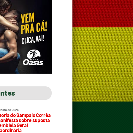
entes
gosto de 2026
toria do Sampaio Corrêa
anifesta sobre suposta
mbleia Geral
aordinária