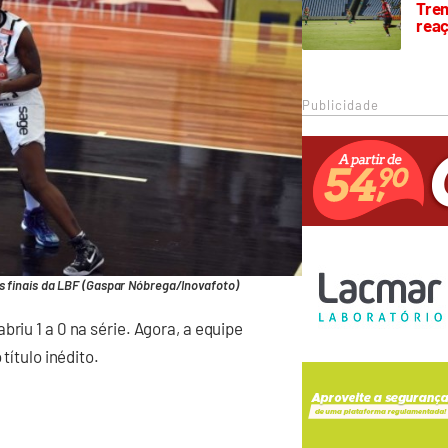
Trem
rea
Publicidade
s finais da LBF (Gaspar Nóbrega/Inovafoto)
riu 1 a 0 na série. Agora, a equipe
título inédito.