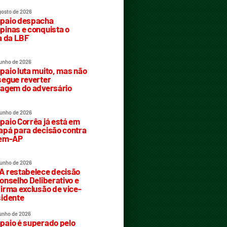
gosto de 2026
paio despacha
inas e conquista o
a da LBF
junho de 2026
aio luta muito, mas não
egue reverter
agem do adversário
junho de 2026
aio Corrêa já está em
pá para decisão contra
rem-AP
junho de 2026
 restabelece decisão
onselho Deliberativo e
irma exclusão de vice-
idente
junho de 2026
aio é superado pelo