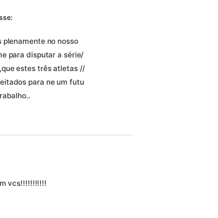
sse:
s plenamente no nosso
e para disputar a série/
ue estes três atletas //
eitados para ne um futu
rabalho..
vcs!!!!!!!!!!!