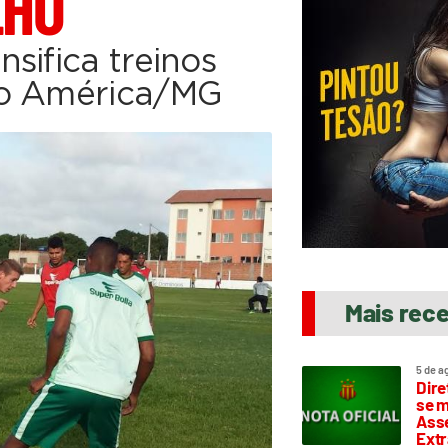
LHO
sifica treinos
 o América/MG
Mais rec
5 de a
Dire
se m
Asse
Extr