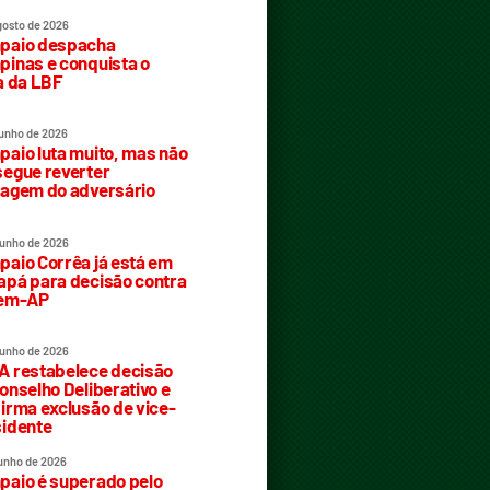
gosto de 2026
paio despacha
inas e conquista o
a da LBF
junho de 2026
aio luta muito, mas não
egue reverter
agem do adversário
junho de 2026
aio Corrêa já está em
pá para decisão contra
rem-AP
junho de 2026
 restabelece decisão
onselho Deliberativo e
irma exclusão de vice-
idente
junho de 2026
aio é superado pelo