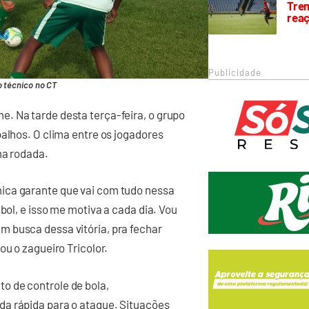
Trem
rea
Publicidade
o técnico no CT
. Na tarde desta terça-feira, o grupo
balhos. O clima entre os jogadores
ma rodada.
ica garante que vai com tudo nessa
bol, e isso me motiva a cada dia. Vou
 busca dessa vitória, pra fechar
ou o zagueiro Tricolor.
o de controle de bola,
da rápida para o ataque. Situações