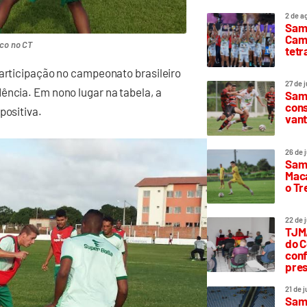
2 de a
Sam
Camp
ico no CT
tetr
participação no campeonato brasileiro
27 de 
ência. Em nono lugar na tabela, a
Samp
cons
positiva.
vant
26 de 
Samp
Maca
o T
22 de 
TJMA
do C
conf
pres
21 de 
Samp