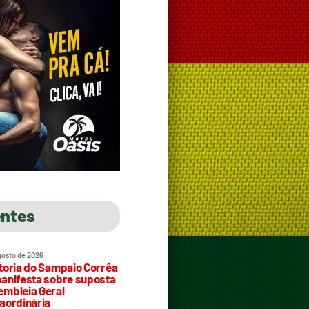
entes
gosto de 2026
toria do Sampaio Corrêa
anifesta sobre suposta
mbleia Geral
aordinária