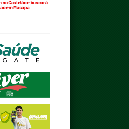
 no Castelão e buscará
ção em Macapá