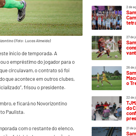
2 de a
Sam
Camp
tetr
27 de 
zontino (Foto: Lucas Almeida)
Samp
cons
vant
ste início de temporada. A
mou o empréstimo do jogador para o
26 de 
ue circulavam, o contrato só foi
Samp
Maca
 do que acontece em outros clubes,
o T
ializado”, frisou o presidente.
22 de 
TJMA
bro, e ficará no Novorizontino
do C
to Paulista.
conf
pres
emporada com o restante do elenco,
21 de 
Samp