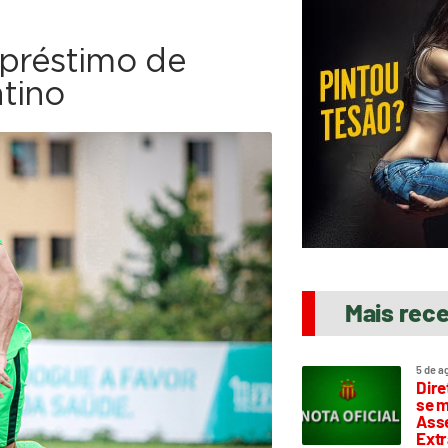
préstimo de
tino
Mais rec
5 de a
Dire
se m
Asse
Extr