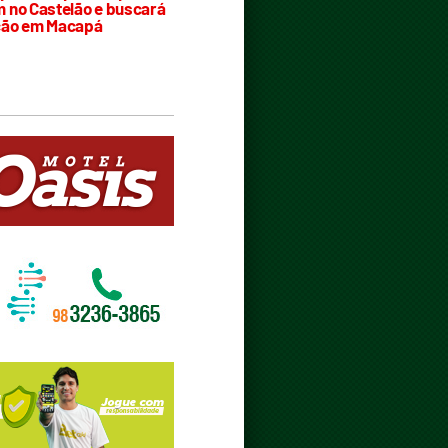
 no Castelão e buscará
ção em Macapá