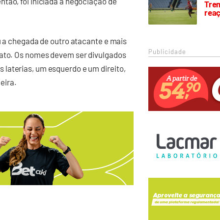
tão, foi iniciada a negociação de
Trem
rea
ou a chegada de outro atacante e mais
Publicidade
rato. Os nomes devem ser divulgados
laterias, um esquerdo e um direito,
eira.