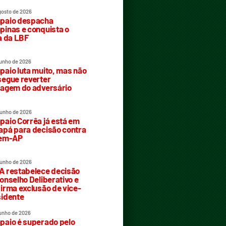
gosto de 2026
paio despacha
inas e conquista o
a da LBF
junho de 2026
aio luta muito, mas não
egue reverter
agem do adversário
junho de 2026
aio Corrêa já está em
pá para decisão contra
rem-AP
junho de 2026
 restabelece decisão
onselho Deliberativo e
irma exclusão de vice-
idente
junho de 2026
aio é superado pelo