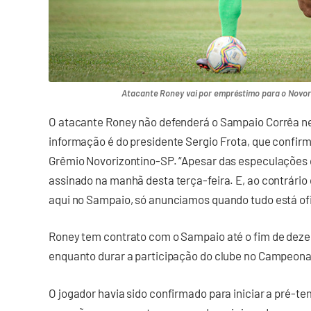
Atacante Roney vai por empréstimo para o Novori
O atacante Roney não defenderá o Sampaio Corrêa ne
informação é do presidente Sergio Frota, que confir
Grêmio Novorizontino-SP. “Apesar das especulações q
assinado na manhã desta terça-feira. E, ao contrário
aqui no Sampaio, só anunciamos quando tudo está ofic
Roney tem contrato com o Sampaio até o fim de dezem
enquanto durar a participação do clube no Campeona
O jogador havia sido confirmado para iniciar a pré-t