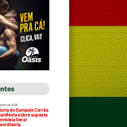
entes
gosto de 2026
toria do Sampaio Corrêa
anifesta sobre suposta
mbleia Geral
aordinária