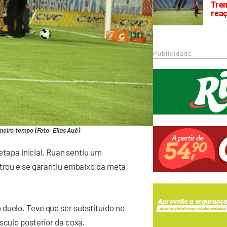
Trem
rea
Publicidade
eiro tempo (Foto: Elias Auê)
 etapa inicial, Ruan sentiu um
ntrou e se garantiu embaixo da meta
duelo. Teve que ser substituído no
sculo posterior da coxa.