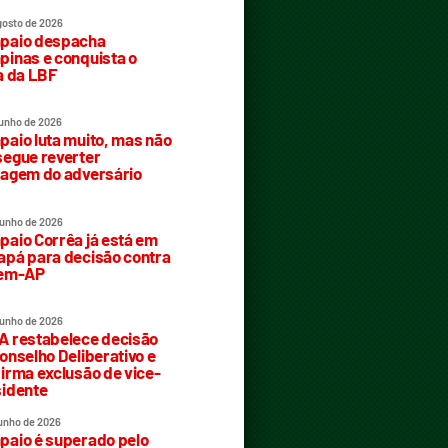
gosto de 2026
paio despacha
inas e conquista o
a da LBF
junho de 2026
aio luta muito, mas não
egue reverter
agem do adversário
junho de 2026
aio Corrêa já está em
pá para decisão contra
rem-AP
junho de 2026
 restabelece decisão
onselho Deliberativo e
irma exclusão de vice-
idente
junho de 2026
aio é superado pelo