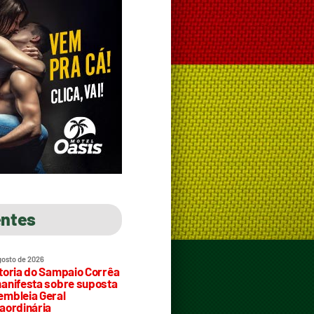
entes
gosto de 2026
toria do Sampaio Corrêa
anifesta sobre suposta
mbleia Geral
aordinária