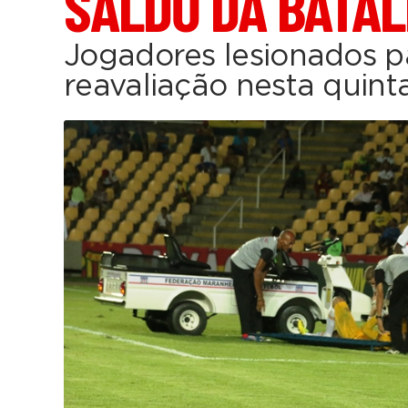
SALDO DA BATA
Jogadores lesionados p
reavaliação nesta quinta