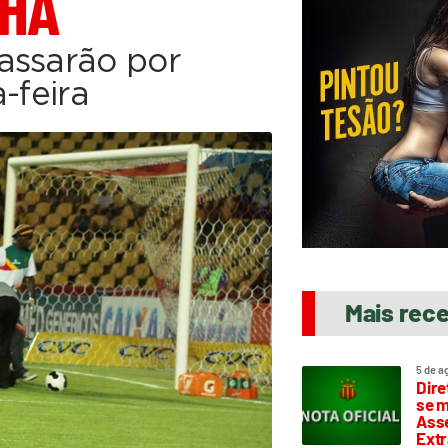
LHA
assarão por
-feira
Mais rec
5 de a
Dire
se m
Asse
Extr