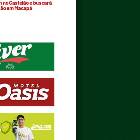
 no Castelão e buscará
ção em Macapá