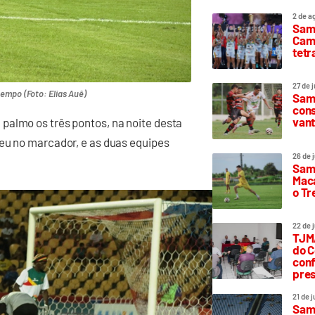
2 de a
Sam
Camp
tetr
27 de 
empo (Foto: Elias Auê)
Samp
cons
vant
palmo os três pontos, na noite desta
ceu no marcador, e as duas equipes
26 de 
Samp
Maca
o T
22 de 
TJMA
do C
conf
pres
21 de 
Samp