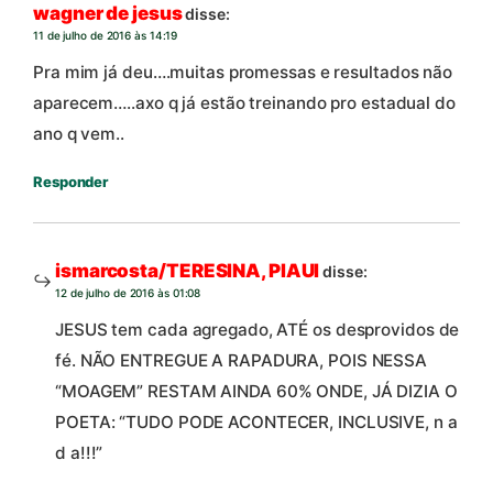
wagner de jesus
disse:
11 de julho de 2016 às 14:19
Pra mim já deu….muitas promessas e resultados não
aparecem…..axo q já estão treinando pro estadual do
ano q vem..
Responder
ismarcosta/TERESINA, PIAUI
disse:
12 de julho de 2016 às 01:08
JESUS tem cada agregado, ATÉ os desprovidos de
fé. NÃO ENTREGUE A RAPADURA, POIS NESSA
“MOAGEM” RESTAM AINDA 60% ONDE, JÁ DIZIA O
POETA: “TUDO PODE ACONTECER, INCLUSIVE, n a
d a!!!”