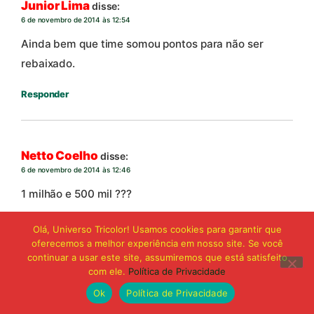
Junior Lima
disse:
6 de novembro de 2014 às 12:54
Ainda bem que time somou pontos para não ser
rebaixado.
Responder
Netto Coelho
disse:
6 de novembro de 2014 às 12:46
1 milhão e 500 mil ???
Essas matérias do globo esporte vou te contar só
Olá, Universo Tricolor! Usamos cookies para garantir que
oferecemos a melhor experiência em nosso site. Se você
tem jornalista amador, que deve receber a
continuar a usar este site, assumiremos que está satisfeito
informação e postar logo ai ai ai… tem time da serie
com ele.
Política de Privacidade
A que a folha não cega nem a isso.
Ok
Política de Privacidade