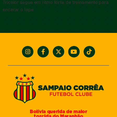
Tricolor segue em ritmo forte de treinamento para
encarar o Iape
Bolívia querida de maior
torcida do Maranhão