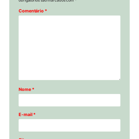
obrigatórios são marcados com
*
Comentário
*
Nome
*
E-mail
*