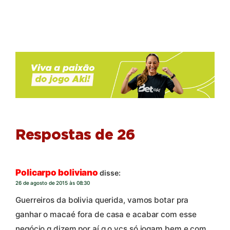
Respostas de 26
Policarpo boliviano
disse:
26 de agosto de 2015 às 08:30
Guerreiros da bolivia querida, vamos botar pra
ganhar o macaé fora de casa e acabar com esse
negócio q dizem por aí q o vcs só jogam bem e com