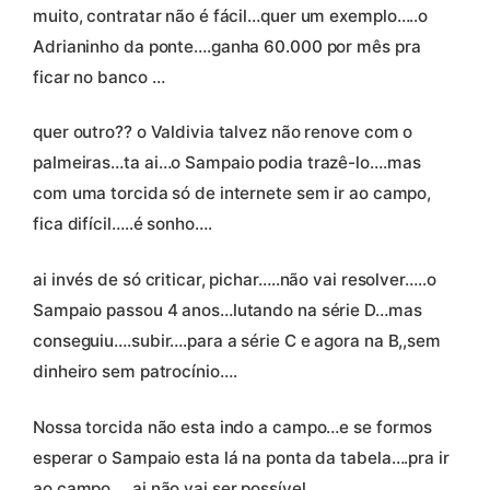
muito, contratar não é fácil…quer um exemplo…..o
Adrianinho da ponte….ganha 60.000 por mês pra
ficar no banco …
quer outro?? o Valdivia talvez não renove com o
palmeiras…ta ai…o Sampaio podia trazê-lo….mas
com uma torcida só de internete sem ir ao campo,
fica difícil…..é sonho….
ai invés de só criticar, pichar…..não vai resolver…..o
Sampaio passou 4 anos…lutando na série D…mas
conseguiu….subir….para a série C e agora na B,,sem
dinheiro sem patrocínio….
Nossa torcida não esta indo a campo…e se formos
esperar o Sampaio esta lá na ponta da tabela….pra ir
ao campo…..ai não vai ser possível….