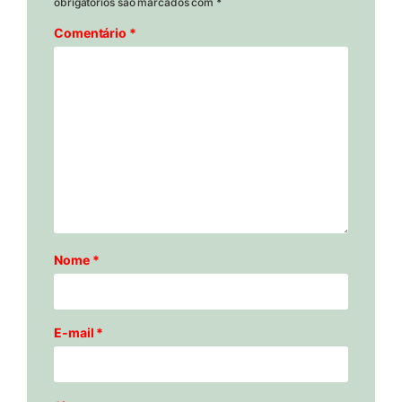
obrigatórios são marcados com
*
Comentário
*
Nome
*
E-mail
*