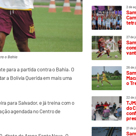
2 de a
Sam
Camp
tetr
27 de 
Samp
cons
vant
ra o Bahia
26 de 
e para a partida contra o Bahia. O
Samp
Maca
udar a Bolívia Querida em mais uma
o T
22 de 
ira para Salvador, e já treina com o
TJMA
do C
tação agendada no Centro de
conf
pres
21 de 
Samp
, direto da Arena Fonte Nova. O