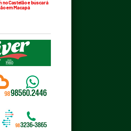
 no Castelão e buscará
ção em Macapá