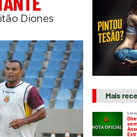
TANTE
itão Diones
Mais rec
5 de a
Dire
se m
Asse
Extr