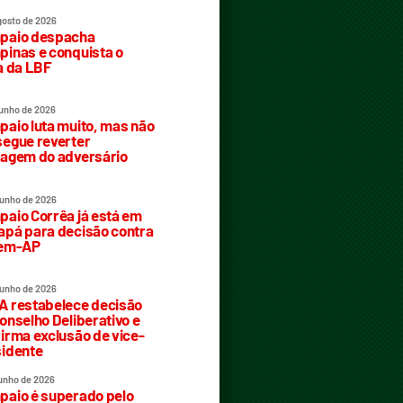
gosto de 2026
paio despacha
inas e conquista o
a da LBF
junho de 2026
aio luta muito, mas não
egue reverter
agem do adversário
junho de 2026
aio Corrêa já está em
pá para decisão contra
rem-AP
junho de 2026
 restabelece decisão
onselho Deliberativo e
irma exclusão de vice-
idente
junho de 2026
aio é superado pelo