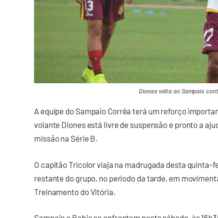
Diones volta ao Sampaio cont
A equipe do Sampaio Corrêa terá um reforço important
volante Diones está livre de suspensão e pronto a aj
missão na Série B.
O capitão Tricolor viaja na madrugada desta quinta-fe
restante do grupo, no período da tarde, em movimen
Treinamento do Vitória.
Sampaio e Bahia se enfrentam neste sábado, às 16h30