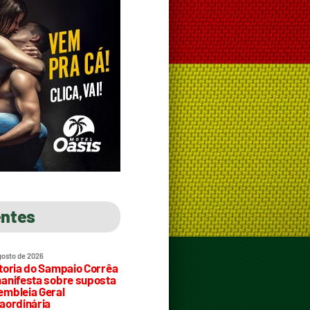
entes
gosto de 2026
toria do Sampaio Corrêa
anifesta sobre suposta
mbleia Geral
aordinária