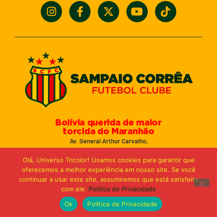
Bolívia querida de maior
torcida do Maranhão
Av. General Arthur Carvalho,
Turu Velho – São Luís-MA – CEP: 65066-320
Olá, Universo Tricolor! Usamos cookies para garantir que
Email: marketing@sampaiocorreafc.com.br
oferecemos a melhor experiência em nosso site. Se você
© 2021 • Sampaio Corrêa Futebol Clube
continuar a usar este site, assumiremos que está satisfeito
Web Design:
MP Marketing, Promo e Digital
com ele.
Política de Privacidade
Ok
Política de Privacidade