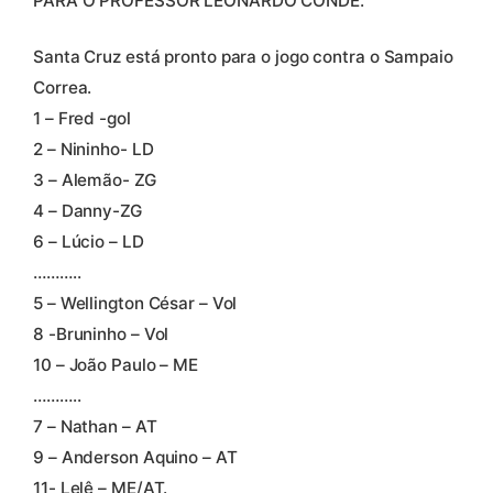
PARA O PROFESSOR LEONARDO CONDÊ:
Santa Cruz está pronto para o jogo contra o Sampaio
Correa.
1 – Fred -gol
2 – Nininho- LD
3 – Alemão- ZG
4 – Danny-ZG
6 – Lúcio – LD
………..
5 – Wellington César – Vol
8 -Bruninho – Vol
10 – João Paulo – ME
………..
7 – Nathan – AT
9 – Anderson Aquino – AT
11- Lelê – ME/AT.