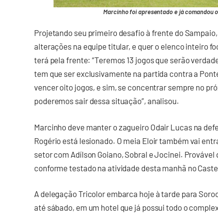
Marcinho foi apresentado e já comandou o p
Projetando seu primeiro desafio à frente do Sampaio,
alterações na equipe titular, e quer o elenco inteiro f
terá pela frente: “Teremos 13 jogos que serão verdad
tem que ser exclusivamente na partida contra a Pon
vencer oito jogos, e sim, se concentrar sempre no pró
poderemos sair dessa situação”, analisou.
Marcinho deve manter o zagueiro Odair Lucas na defe
Rogério está lesionado. O meia Eloir também vai entr
setor com Adílson Goiano, Sobral e Jocinei. Provável q
conforme testado na atividade desta manhã no Caste
A delegação Tricolor embarca hoje à tarde para Soro
até sábado, em um hotel que já possui todo o complexo