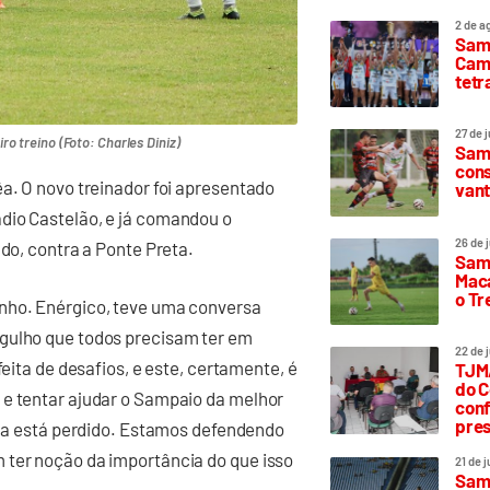
2 de a
Sam
Camp
tetr
27 de 
o treino (Foto: Charles Diniz)
Samp
cons
êa. O novo treinador foi apresentado
vant
dio Castelão, e já comandou o
26 de 
ado, contra a Ponte Preta.
Samp
Maca
o T
inho. Enérgico, teve uma conversa
rgulho que todos precisam ter em
22 de 
feita de desafios, e este, certamente, é
TJMA
do C
 e tentar ajudar o Sampaio da melhor
conf
pres
nada está perdido. Estamos defendendo
 ter noção da importância do que isso
21 de 
Samp