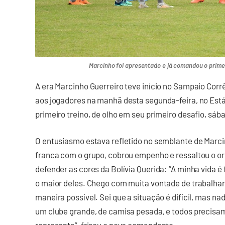
Marcinho foi apresentado e já comandou o primeir
A era Marcinho Guerreiro teve início no Sampaio Corr
aos jogadores na manhã desta segunda-feira, no Está
primeiro treino, de olho em seu primeiro desafio, sáb
O entusiasmo estava refletido no semblante de Marc
franca com o grupo, cobrou empenho e ressaltou o o
defender as cores da Bolívia Querida: “A minha vida é 
o maior deles. Chego com muita vontade de trabalhar
maneira possível. Sei que a situação é difícil, mas 
um clube grande, de camisa pesada, e todos precisam