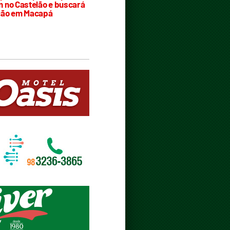
 no Castelão e buscará
ção em Macapá