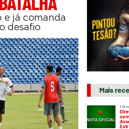
 BATALHA
o e já comanda
o desafio
Mais rec
5 de a
Dire
se m
Asse
Extr