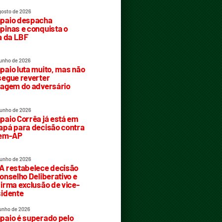
gosto de 2026
paio despacha
inas e conquista o
a da LBF
junho de 2026
aio luta muito, mas não
egue reverter
agem do adversário
junho de 2026
aio Corrêa já está em
pá para decisão contra
rem-AP
junho de 2026
 restabelece decisão
onselho Deliberativo e
irma exclusão de vice-
idente
junho de 2026
aio é superado pelo