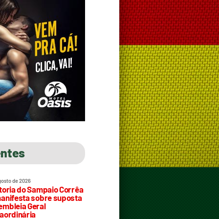
entes
gosto de 2026
toria do Sampaio Corrêa
anifesta sobre suposta
mbleia Geral
aordinária