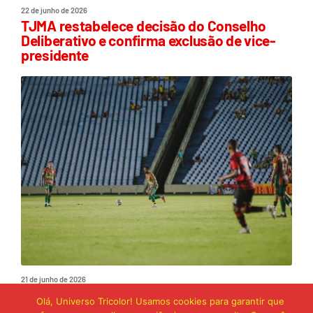
22 de junho de 2026
TJMA restabelece decisão do Conselho
Deliberativo e confirma exclusão de vice-
presidente
21 de junho de 2026
Sampaio é superado pelo Trem no Castelão
Olá, Universo Tricolor! Usamos cookies para garantir que
e buscará reação em Macapá