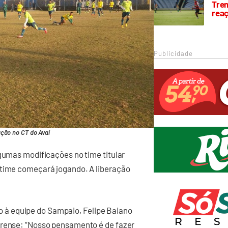
Trem
rea
Publicidade
ação no CT do Avaí
lgumas modificações no time titular
 time começará jogando. A liberação
à equipe do Sampaio, Felipe Baiano
irense: “Nosso pensamento é de fazer