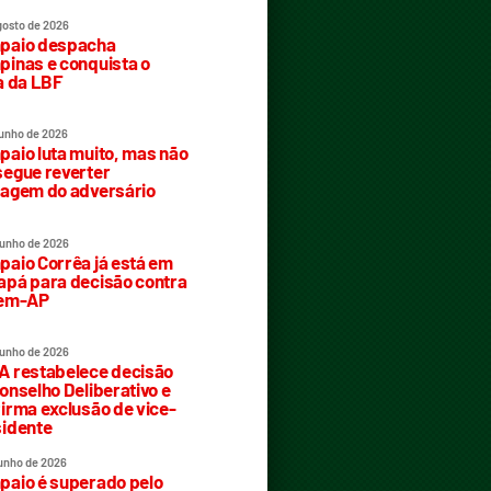
gosto de 2026
paio despacha
inas e conquista o
a da LBF
junho de 2026
aio luta muito, mas não
egue reverter
agem do adversário
junho de 2026
aio Corrêa já está em
pá para decisão contra
rem-AP
junho de 2026
 restabelece decisão
onselho Deliberativo e
irma exclusão de vice-
idente
junho de 2026
aio é superado pelo