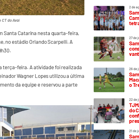
2 de a
Sam
Camp
o CT do Avaí
tetr
m Santa Catarina nesta quarta-feira,
27 de 
e, no estádio Orlando Scarpelli. A
Samp
cons
19h30.
vant
a terça-feira. A atividade foi realizada
26 de 
Samp
treinador Wagner Lopes utilizou a última
Maca
mento da equipe e reservou a parte
o T
22 de 
TJMA
do C
conf
pres
21 de 
Samp