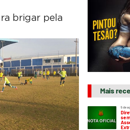
ra brigar pela
Mais rec
5 de a
Dire
se m
Asse
Extr