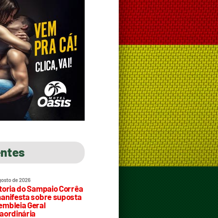
entes
gosto de 2026
toria do Sampaio Corrêa
anifesta sobre suposta
mbleia Geral
aordinária