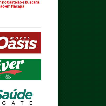
 no Castelão e buscará
ção em Macapá