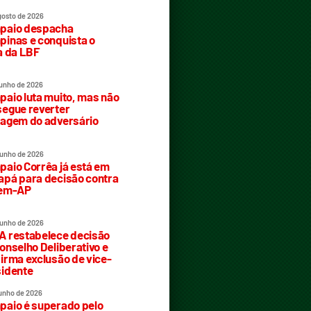
gosto de 2026
paio despacha
inas e conquista o
a da LBF
junho de 2026
aio luta muito, mas não
egue reverter
agem do adversário
junho de 2026
aio Corrêa já está em
pá para decisão contra
rem-AP
junho de 2026
 restabelece decisão
onselho Deliberativo e
irma exclusão de vice-
idente
junho de 2026
aio é superado pelo