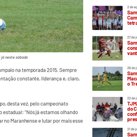
2 de a
Sam
Camp
tetr
27 de 
Samp
cons
vant
o já neste sábado
26 de 
 Sampaio na temporada 2015. Sempre
Samp
Maca
tação constante, liderança e, claro,
o T
22 de 
mpo, desta vez, pelo campeonato
TJMA
do C
 estadual: “Nós já estamos olhando
conf
pres
ar no Maranhense e lutar por mais esse
21 de 
Samp