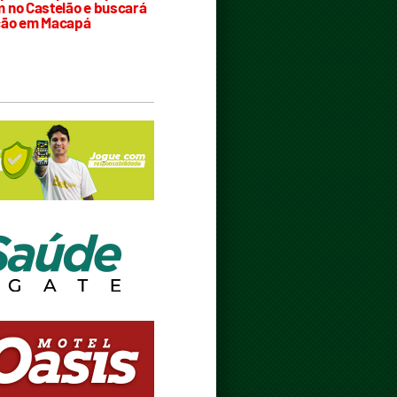
 no Castelão e buscará
ção em Macapá