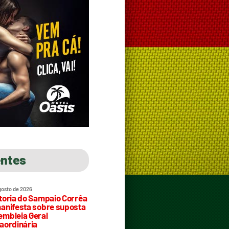
entes
gosto de 2026
toria do Sampaio Corrêa
anifesta sobre suposta
mbleia Geral
aordinária