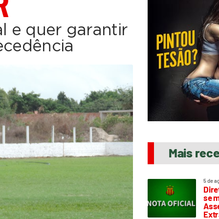
R
l e quer garantir
tecedência
Mais rec
5 de a
Dire
se m
Asse
Extr