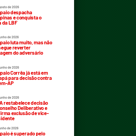
gosto de 2026
paio despacha
inas e conquista o
a da LBF
junho de 2026
aio luta muito, mas não
egue reverter
agem do adversário
junho de 2026
aio Corrêa já está em
pá para decisão contra
rem-AP
junho de 2026
 restabelece decisão
onselho Deliberativo e
irma exclusão de vice-
idente
junho de 2026
aio é superado pelo