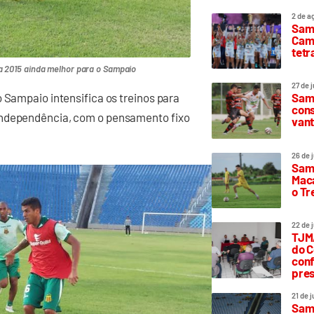
2 de a
Sam
Camp
tetr
a 2015 ainda melhor para o Sampaio
27 de 
Samp
 Sampaio intensifica os treinos para
cons
Independência, com o pensamento fixo
vant
26 de 
Samp
Maca
o T
22 de 
TJMA
do C
conf
pres
21 de 
Samp