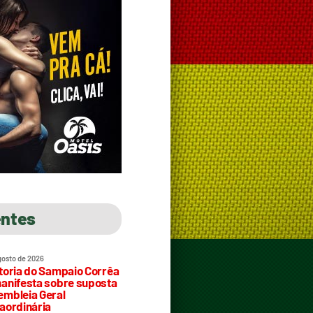
entes
gosto de 2026
toria do Sampaio Corrêa
anifesta sobre suposta
mbleia Geral
aordinária