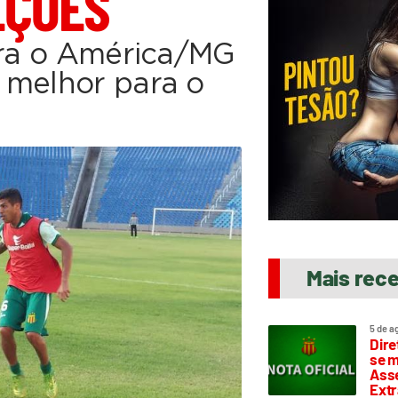
EÇÕES
ntra o América/MG
 melhor para o
Mais rec
5 de a
Dire
se m
Asse
Extr