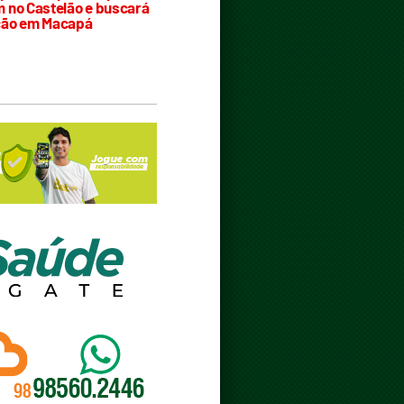
 no Castelão e buscará
ção em Macapá