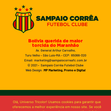
Bolívia querida de maior
torcida do Maranhão
Av. General Arthur Carvalho,
Turu Velho – São Luís-MA – CEP: 65066-320
Email: marketing@sampaiocorreafc.com.br
© 2021 • Sampaio Corrêa Futebol Clube
Web Design:
MP Marketing, Promo e Digital
Olá, Universo Tricolor! Usamos cookies para garantir que
oferecemos a melhor experiência em nosso site. Se você