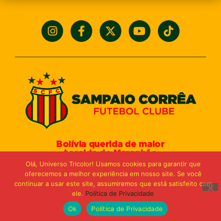
Bolívia querida de maior
torcida do Maranhão
Av. General Arthur Carvalho,
Olá, Universo Tricolor! Usamos cookies para garantir que
Turu Velho – São Luís-MA – CEP: 65066-320
oferecemos a melhor experiência em nosso site. Se você
Email: marketing@sampaiocorreafc.com.br
continuar a usar este site, assumiremos que está satisfeito com
© 2021 • Sampaio Corrêa Futebol Clube
ele.
Política de Privacidade
Web Design:
MP Marketing, Promo e Digital
Ok
Política de Privacidade