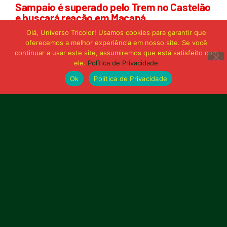
Sampaio é superado pelo Trem no Castelão
e buscará reação em Macapá
Olá, Universo Tricolor! Usamos cookies para garantir que
oferecemos a melhor experiência em nosso site. Se você
Publicidade
continuar a usar este site, assumiremos que está satisfeito com
ele.
Política de Privacidade
Ok
Política de Privacidade