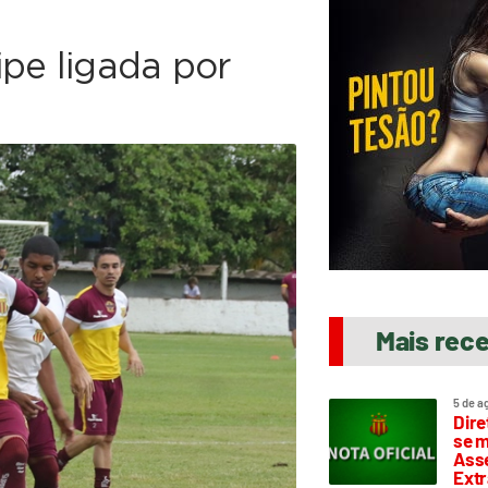
pe ligada por
Mais rec
5 de a
Dire
se m
Asse
Extr