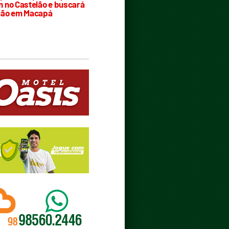
 no Castelão e buscará
ção em Macapá