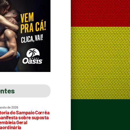
entes
gosto de 2026
toria do Sampaio Corrêa
anifesta sobre suposta
mbleia Geral
aordinária