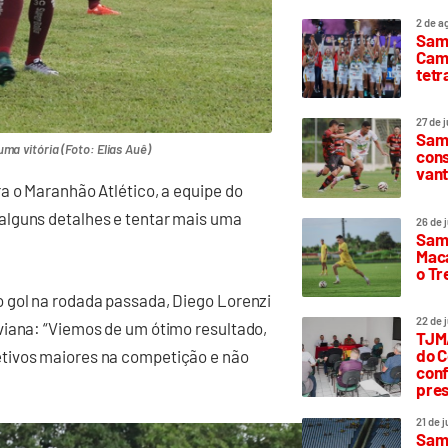
2 de a
Sam
Camp
tetr
27 de 
Samp
ma vitória (Foto: Elias Auê)
cons
vant
a o Maranhão Atlético, a equipe do
alguns detalhes e tentar mais uma
26 de 
Samp
Maca
o T
 gol na rodada passada, Diego Lorenzi
22 de 
viana: “Viemos de um ótimo resultado,
TJMA
do C
tivos maiores na competição e não
conf
pres
21 de 
Samp