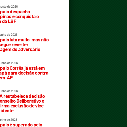
gosto de 2026
paio despacha
inas e conquista o
a da LBF
junho de 2026
aio luta muito, mas não
egue reverter
agem do adversário
junho de 2026
aio Corrêa já está em
pá para decisão contra
rem-AP
junho de 2026
 restabelece decisão
onselho Deliberativo e
irma exclusão de vice-
idente
junho de 2026
aio é superado pelo