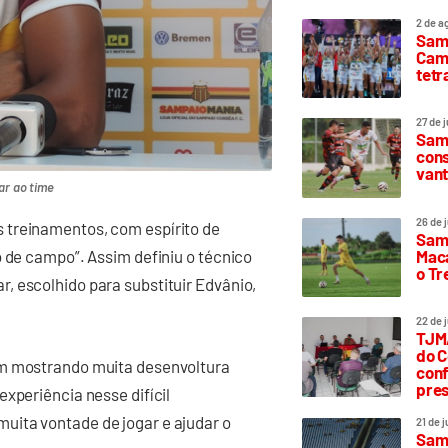
2 de a
Sam
Camp
tetr
27 de 
Samp
cons
vant
ar ao time
26 de 
 treinamentos, com espírito de
Samp
Maca
o de campo”. Assim definiu o técnico
o T
, escolhido para substituir Edvânio,
22 de 
TJMA
do C
em mostrando muita desenvoltura
conf
pres
xperiência nesse difícil
uita vontade de jogar e ajudar o
21 de 
Samp