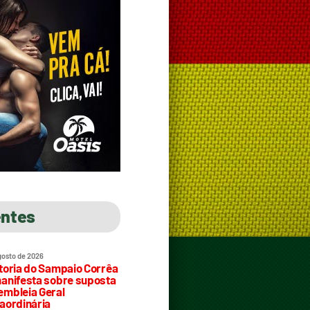
entes
gosto de 2026
toria do Sampaio Corrêa
anifesta sobre suposta
mbleia Geral
aordinária