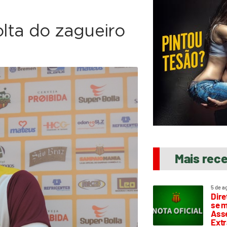
olta do zagueiro
Mais rec
5 de a
Dire
se m
Asse
Extr