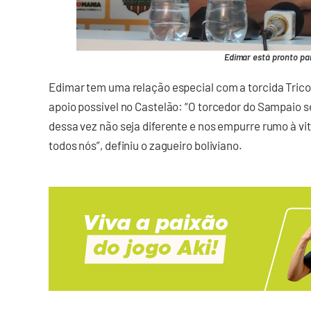
Edimar está pronto par
Edimar tem uma relação especial com a torcida Trico
apoio possível no Castelão: “O torcedor do Sampaio s
dessa vez não seja diferente e nos empurre rumo à vi
todos nós”, definiu o zagueiro boliviano.