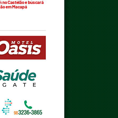
 no Castelão e buscará
ção em Macapá