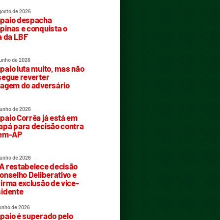
gosto de 2026
paio despacha
inas e conquista o
a da LBF
junho de 2026
aio luta muito, mas não
egue reverter
agem do adversário
junho de 2026
aio Corrêa já está em
pá para decisão contra
rem-AP
junho de 2026
 restabelece decisão
onselho Deliberativo e
irma exclusão de vice-
idente
junho de 2026
aio é superado pelo