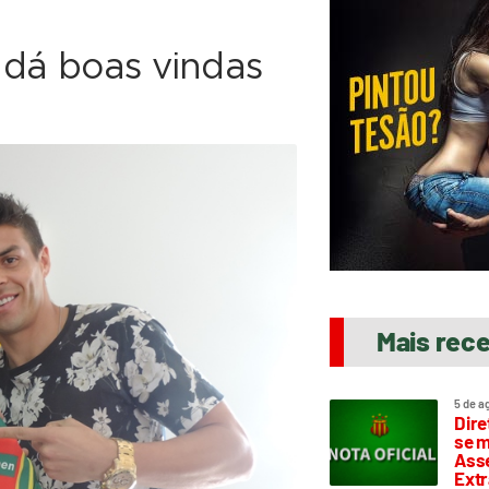
 dá boas vindas
Mais rec
5 de a
Dire
se m
Asse
Extr