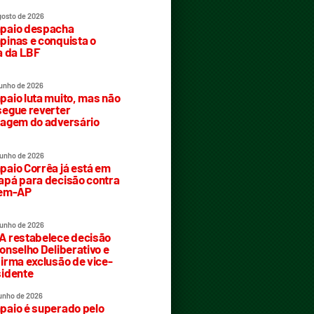
gosto de 2026
paio despacha
inas e conquista o
a da LBF
junho de 2026
aio luta muito, mas não
egue reverter
agem do adversário
junho de 2026
aio Corrêa já está em
pá para decisão contra
rem-AP
junho de 2026
 restabelece decisão
onselho Deliberativo e
irma exclusão de vice-
idente
junho de 2026
aio é superado pelo