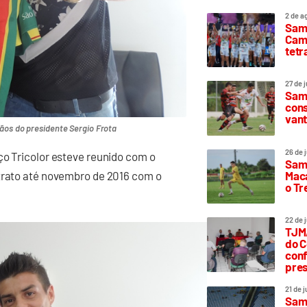
2 de a
Sam
Camp
tetr
27 de 
Samp
cons
vant
ãos do presidente Sergio Frota
26 de 
ço Tricolor esteve reunido com o
Samp
Maca
ntrato até novembro de 2016 com o
o T
22 de 
TJMA
do C
conf
pres
21 de 
Samp