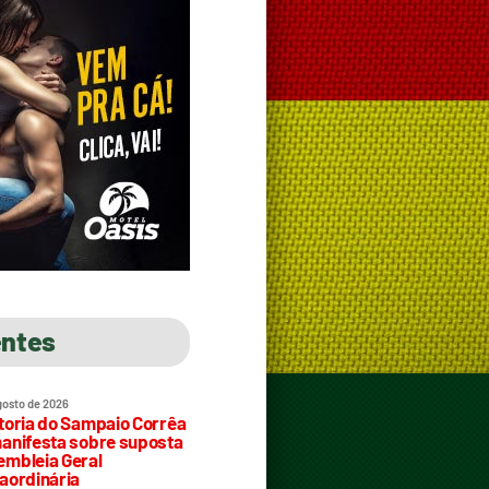
entes
gosto de 2026
toria do Sampaio Corrêa
anifesta sobre suposta
mbleia Geral
aordinária